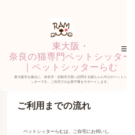
コ
ン
テ
ン
ツ
東大阪・
へ
ス
奈良の猫専門ペットシッター
キ
｜ペットシッターらむ
ッ
東大阪市を拠点に、奈良市・生駒市方面へ訪問する猫ちゃん中心のペットシ
プ
ッターです。ご自宅でのお留守番をサポートします。
(Enter
を
ご利用までの流れ
押
す)
ペットシッターらむは、ご自宅にお伺いし